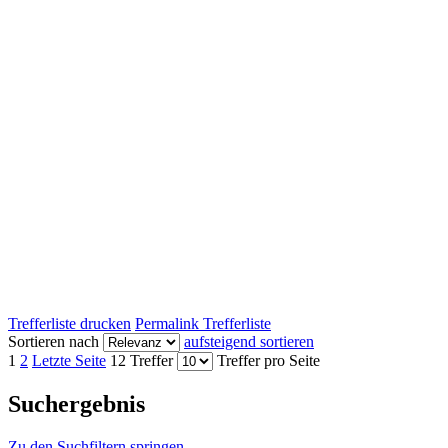
Trefferliste drucken
Permalink Trefferliste
Sortieren nach
aufsteigend sortieren
1
2
Letzte Seite
12 Treffer
Treffer pro Seite
Suchergebnis
Zu den Suchfiltern springen