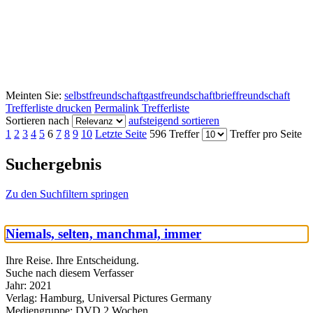
Meinten Sie:
selbstfreundschaft
gastfreundschaft
brieffreundschaft
Trefferliste drucken
Permalink Trefferliste
Sortieren nach
aufsteigend sortieren
1
2
3
4
5
6
7
8
9
10
Letzte Seite
596 Treffer
Treffer pro Seite
Suchergebnis
Zu den Suchfiltern springen
Niemals, selten, manchmal, immer
Ihre Reise. Ihre Entscheidung.
Suche nach diesem Verfasser
Jahr:
2021
Verlag:
Hamburg, Universal Pictures Germany
Mediengruppe:
DVD 2 Wochen