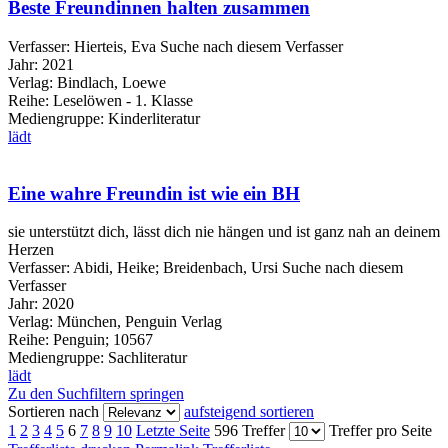
Beste Freundinnen halten zusammen
Verfasser:
Hierteis, Eva
Suche nach diesem Verfasser
Jahr:
2021
Verlag:
Bindlach, Loewe
Reihe:
Leselöwen - 1. Klasse
Mediengruppe:
Kinderliteratur
lädt
Eine wahre Freundin ist wie ein BH
sie unterstützt dich, lässt dich nie hängen und ist ganz nah an deinem
Herzen
Verfasser:
Abidi, Heike
;
Breidenbach, Ursi
Suche nach diesem
Verfasser
Jahr:
2020
Verlag:
München, Penguin Verlag
Reihe:
Penguin; 10567
Mediengruppe:
Sachliteratur
lädt
Zu den Suchfiltern springen
Sortieren nach
aufsteigend sortieren
1
2
3
4
5
6
7
8
9
10
Letzte Seite
596 Treffer
Treffer pro Seite