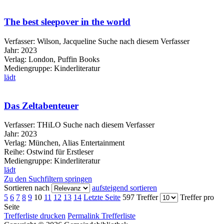
The best sleepover in the world
Verfasser:
Wilson, Jacqueline
Suche nach diesem Verfasser
Jahr:
2023
Verlag:
London, Puffin Books
Mediengruppe:
Kinderliteratur
lädt
Das Zeltabenteuer
Verfasser:
THiLO
Suche nach diesem Verfasser
Jahr:
2023
Verlag:
München, Alias Entertainment
Reihe:
Ostwind für Erstleser
Mediengruppe:
Kinderliteratur
lädt
Zu den Suchfiltern springen
Sortieren nach
aufsteigend sortieren
5
6
7
8
9
10
11
12
13
14
Letzte Seite
597 Treffer
Treffer pro
Seite
Trefferliste drucken
Permalink Trefferliste