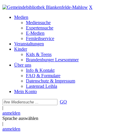
X
Medien
Mediensuche
Expertensuche
E-Medien
Fernleihservice
Veranstaltungen
Kinder
Kids & Teens
Brandenburger Lesesommer
Über uns
Info & Kontakt
FAQ & Formulare
Datenschutz & Impressum
Lastenrad Leihla
Mein Konto
GO
|
anmelden
Sprache auswählen
|
anmelden