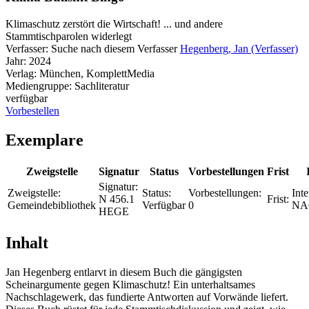
Klimaschutz zerstört die Wirtschaft! ... und andere
Stammtischparolen widerlegt
Verfasser:
Suche nach diesem Verfasser
Hegenberg, Jan (Verfasser)
Jahr:
2024
Verlag:
München, KomplettMedia
Mediengruppe:
Sachliteratur
verfügbar
Vorbestellen
Exemplare
Zweigstelle
Signatur
Status
Vorbestellungen
Frist
Signatur:
Zweigstelle:
Status:
Vorbestellungen:
Inte
N 456.1
Frist:
Gemeindebibliothek
Verfügbar
0
NA
HEGE
Inhalt
Jan Hegenberg entlarvt in diesem Buch die gängigsten
Scheinargumente gegen Klimaschutz! Ein unterhaltsames
Nachschlagewerk, das fundierte Antworten auf Vorwände liefert.