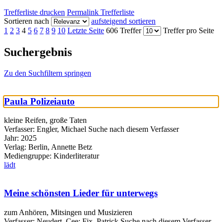
Trefferliste drucken
Permalink Trefferliste
Sortieren nach
aufsteigend sortieren
1
2
3
4
5
6
7
8
9
10
Letzte Seite
606 Treffer
Treffer pro Seite
Suchergebnis
Zu den Suchfiltern springen
Paula Polizeiauto
kleine Reifen, große Taten
Verfasser:
Engler, Michael
Suche nach diesem Verfasser
Jahr:
2025
Verlag:
Berlin, Annette Betz
Mediengruppe:
Kinderliteratur
lädt
Meine schönsten Lieder für unterwegs
zum Anhören, Mitsingen und Musizieren
Verfasser:
Neudert, Cee
;
Fix, Patrick
Suche nach diesem Verfasser