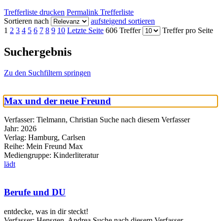
Trefferliste drucken
Permalink Trefferliste
Sortieren nach
aufsteigend sortieren
1
2
3
4
5
6
7
8
9
10
Letzte Seite
606 Treffer
Treffer pro Seite
Suchergebnis
Zu den Suchfiltern springen
Max und der neue Freund
Verfasser:
Tielmann, Christian
Suche nach diesem Verfasser
Jahr:
2026
Verlag:
Hamburg, Carlsen
Reihe:
Mein Freund Max
Mediengruppe:
Kinderliteratur
lädt
Berufe und DU
entdecke, was in dir steckt!
Verfasser:
Hensgen, Andrea
Suche nach diesem Verfasser