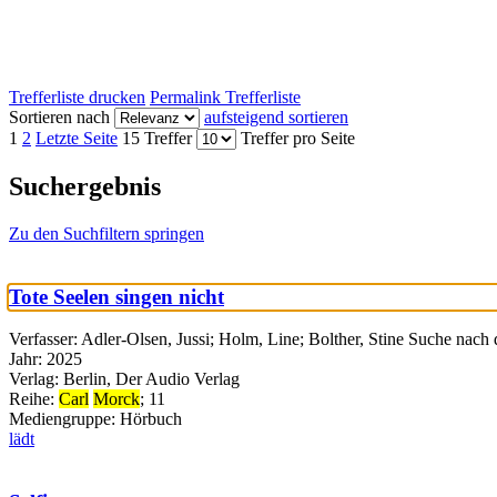
Trefferliste drucken
Permalink Trefferliste
Sortieren nach
aufsteigend sortieren
1
2
Letzte Seite
15 Treffer
Treffer pro Seite
Suchergebnis
Zu den Suchfiltern springen
Tote Seelen singen nicht
Verfasser:
Adler-Olsen, Jussi
;
Holm, Line
;
Bolther, Stine
Suche nach 
Jahr:
2025
Verlag:
Berlin, Der Audio Verlag
Reihe:
Carl
Morck
; 11
Mediengruppe:
Hörbuch
lädt