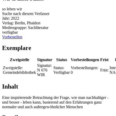
so leben wir
Suche nach diesem Verfasser
Jahr:
2022
Verlag:
Berlin, Phaidon
Mediengruppe:
Sachliteratur
verfügbar
Vorbestellen
Exemplare
Zweigstelle
Signatur
Status
Vorbestellungen
Frist
Signatur:
Zweigstelle:
Status:
Vorbestellungen:
Inte
N 076
Frist:
Gemeindebibliothek
Verfügbar
0
NA
WIR
Inhalt
Eine inspirierende Betrachtung der Frage, wie man nachhaltiger -
und besser - leben kann, basierend auf den Erfahrungen ganz
normaler und auch außergewöhnlicher Menschen