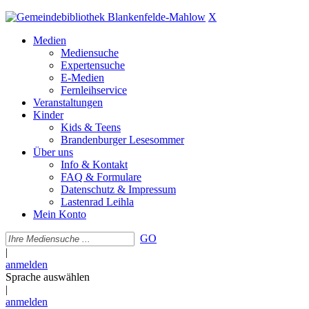
X
Medien
Mediensuche
Expertensuche
E-Medien
Fernleihservice
Veranstaltungen
Kinder
Kids & Teens
Brandenburger Lesesommer
Über uns
Info & Kontakt
FAQ & Formulare
Datenschutz & Impressum
Lastenrad Leihla
Mein Konto
GO
|
anmelden
Sprache auswählen
|
anmelden