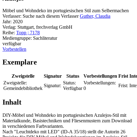
Möbel und Wohndeko im portugiesischen Stil zum Selbermachen
Verfasser:
Suche nach diesem Verfasser
Guther, Claudia
Jahr:
2020
Verlag:
Stuttgart, frechverlag GmbH
Reihe:
Topp ; 7178
Mediengruppe:
Sachliteratur
verfügbar
Vorbestellen
Exemplare
Zweigstelle
Signatur
Status
Vorbestellungen
Frist
Int
Zweigstelle:
Status:
Vorbestellungen:
Signatur:
Frist:
Inte
Gemeindebibliothek
Verfügbar
0
Inhalt
DIY-Möbel und Wohndeko im portugiesischen Azulejos-Stil mit
Materialkunde, Basistechniken und Fliesenmustern zum Download
in verschiedenen Farbvarianten.
Nach "Leuchtdeko mit LED" (ID-A 35/18) stellt die Autorin 26