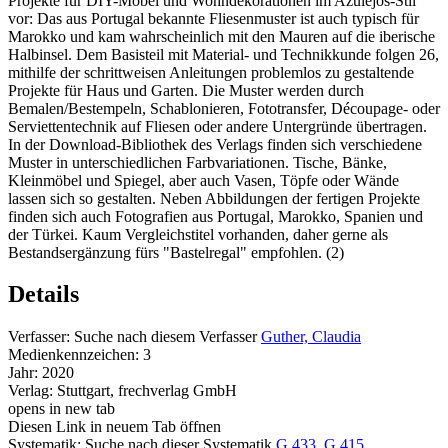
Projekte für DIY-Möbel und Wohndekorationen im Azulejos-Stil
vor: Das aus Portugal bekannte Fliesenmuster ist auch typisch für
Marokko und kam wahrscheinlich mit den Mauren auf die iberische
Halbinsel. Dem Basisteil mit Material- und Technikkunde folgen 26,
mithilfe der schrittweisen Anleitungen problemlos zu gestaltende
Projekte für Haus und Garten. Die Muster werden durch
Bemalen/Bestempeln, Schablonieren, Fototransfer, Découpage- oder
Serviettentechnik auf Fliesen oder andere Untergründe übertragen.
In der Download-Bibliothek des Verlags finden sich verschiedene
Muster in unterschiedlichen Farbvariationen. Tische, Bänke,
Kleinmöbel und Spiegel, aber auch Vasen, Töpfe oder Wände
lassen sich so gestalten. Neben Abbildungen der fertigen Projekte
finden sich auch Fotografien aus Portugal, Marokko, Spanien und
der Türkei. Kaum Vergleichstitel vorhanden, daher gerne als
Bestandsergänzung fürs "Bastelregal" empfohlen. (2)
Details
Verfasser:
Suche nach diesem Verfasser
Guther, Claudia
Medienkennzeichen:
3
Jahr:
2020
Verlag:
Stuttgart, frechverlag GmbH
opens in new tab
Diesen Link in neuem Tab öffnen
Systematik:
Suche nach dieser Systematik
G 433
,
G 415