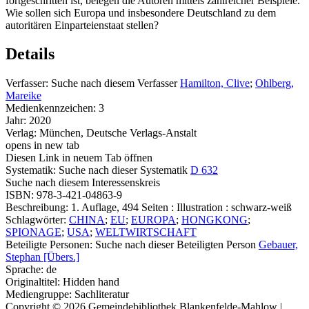
fortgeschritten ist, belegen die Autoren mittels zahlreicher Beispiele.
Wie sollen sich Europa und insbesondere Deutschland zu dem
autoritären Einparteienstaat stellen?
Details
Verfasser:
Suche nach diesem Verfasser
Hamilton, Clive
;
Ohlberg,
Mareike
Medienkennzeichen:
3
Jahr:
2020
Verlag:
München, Deutsche Verlags-Anstalt
opens in new tab
Diesen Link in neuem Tab öffnen
Systematik:
Suche nach dieser Systematik
D 632
Suche nach diesem Interessenskreis
ISBN:
978-3-421-04863-9
Beschreibung:
1. Auflage, 494 Seiten : Illustration : schwarz-weiß
Schlagwörter:
CHINA
;
EU
;
EUROPA
;
HONGKONG
;
SPIONAGE
;
USA
;
WELTWIRTSCHAFT
Beteiligte Personen:
Suche nach dieser Beteiligten Person
Gebauer,
Stephan [Übers.]
Sprache:
de
Originaltitel:
Hidden hand
Mediengruppe:
Sachliteratur
Copyright © 2026 Gemeindebibliothek Blankenfelde-Mahlow
|