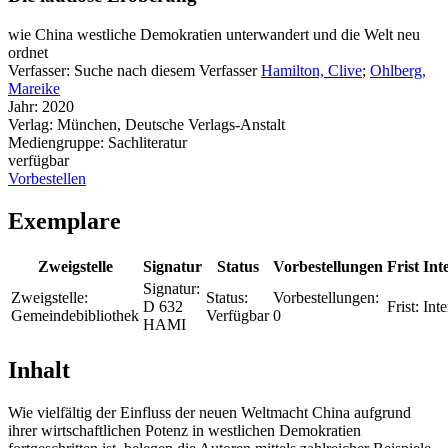
wie China westliche Demokratien unterwandert und die Welt neu
ordnet
Verfasser:
Suche nach diesem Verfasser
Hamilton, Clive
;
Ohlberg,
Mareike
Jahr:
2020
Verlag:
München, Deutsche Verlags-Anstalt
Mediengruppe:
Sachliteratur
verfügbar
Vorbestellen
Exemplare
Zweigstelle
Signatur
Status
Vorbestellungen
Frist
Int
Signatur:
Zweigstelle:
Status:
Vorbestellungen:
D 632
Frist:
Inte
Gemeindebibliothek
Verfügbar
0
HAMI
Inhalt
Wie vielfältig der Einfluss der neuen Weltmacht China aufgrund
ihrer wirtschaftlichen Potenz in westlichen Demokratien