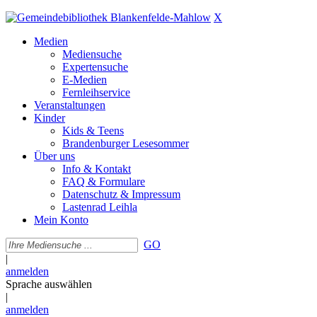
X
Medien
Mediensuche
Expertensuche
E-Medien
Fernleihservice
Veranstaltungen
Kinder
Kids & Teens
Brandenburger Lesesommer
Über uns
Info & Kontakt
FAQ & Formulare
Datenschutz & Impressum
Lastenrad Leihla
Mein Konto
GO
|
anmelden
Sprache auswählen
|
anmelden