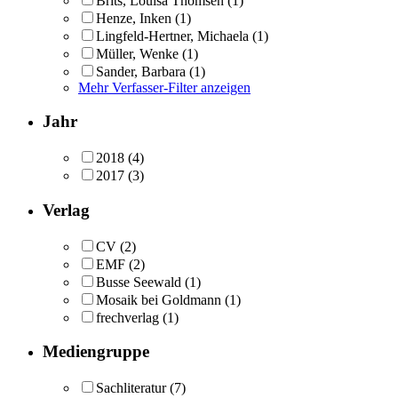
Brits, Louisa Thomsen
(1)
Henze, Inken
(1)
Lingfeld-Hertner, Michaela
(1)
Müller, Wenke
(1)
Sander, Barbara
(1)
Mehr Verfasser-Filter anzeigen
Jahr
2018
(4)
2017
(3)
Verlag
CV
(2)
EMF
(2)
Busse Seewald
(1)
Mosaik bei Goldmann
(1)
frechverlag
(1)
Mediengruppe
Sachliteratur
(7)