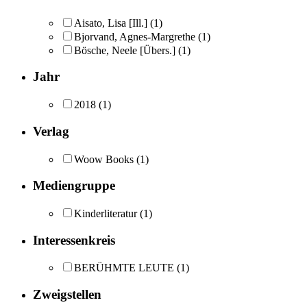
Aisato, Lisa [Ill.]
(1)
Bjorvand, Agnes-Margrethe
(1)
Bösche, Neele [Übers.]
(1)
Jahr
2018
(1)
Verlag
Woow Books
(1)
Mediengruppe
Kinderliteratur
(1)
Interessenkreis
BERÜHMTE LEUTE
(1)
Zweigstellen