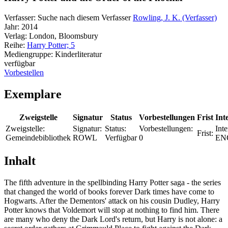
Verfasser:
Suche nach diesem Verfasser
Rowling, J. K. (Verfasser)
Jahr:
2014
Verlag:
London, Bloomsbury
Reihe:
Harry Potter; 5
Mediengruppe:
Kinderliteratur
verfügbar
Vorbestellen
Exemplare
Zweigstelle
Signatur
Status
Vorbestellungen
Frist
Int
Zweigstelle:
Signatur:
Status:
Vorbestellungen:
Inte
Frist:
Gemeindebibliothek
ROWL
Verfügbar
0
EN
Inhalt
The fifth adventure in the spellbinding Harry Potter saga - the series
that changed the world of books forever Dark times have come to
Hogwarts. After the Dementors' attack on his cousin Dudley, Harry
Potter knows that Voldemort will stop at nothing to find him. There
are many who deny the Dark Lord's return, but Harry is not alone: a