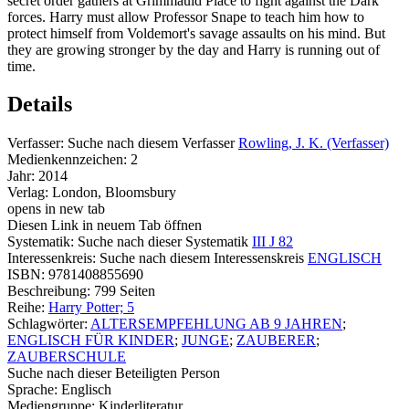
secret order gathers at Grimmauld Place to fight against the Dark
forces. Harry must allow Professor Snape to teach him how to
protect himself from Voldemort's savage assaults on his mind. But
they are growing stronger by the day and Harry is running out of
time.
Details
Verfasser:
Suche nach diesem Verfasser
Rowling, J. K. (Verfasser)
Medienkennzeichen:
2
Jahr:
2014
Verlag:
London, Bloomsbury
opens in new tab
Diesen Link in neuem Tab öffnen
Systematik:
Suche nach dieser Systematik
III J 82
Interessenkreis:
Suche nach diesem Interessenskreis
ENGLISCH
ISBN:
9781408855690
Beschreibung:
799 Seiten
Reihe:
Harry Potter; 5
Schlagwörter:
ALTERSEMPFEHLUNG AB 9 JAHREN
;
ENGLISCH FÜR KINDER
;
JUNGE
;
ZAUBERER
;
ZAUBERSCHULE
Suche nach dieser Beteiligten Person
Sprache:
Englisch
Mediengruppe:
Kinderliteratur