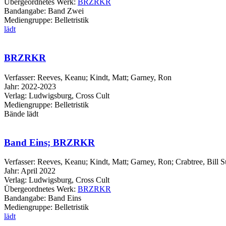
Übergeordnetes Werk:
BRZRKR
Bandangabe:
Band Zwei
Mediengruppe:
Belletristik
lädt
BRZRKR
Verfasser:
Reeves, Keanu
;
Kindt, Matt
;
Garney, Ron
Jahr:
2022-2023
Verlag:
Ludwigsburg, Cross Cult
Mediengruppe:
Belletristik
Bände
lädt
Band Eins; BRZRKR
Verfasser:
Reeves, Keanu
;
Kindt, Matt
;
Garney, Ron
;
Crabtree, Bill
S
Jahr:
April 2022
Verlag:
Ludwigsburg, Cross Cult
Übergeordnetes Werk:
BRZRKR
Bandangabe:
Band Eins
Mediengruppe:
Belletristik
lädt