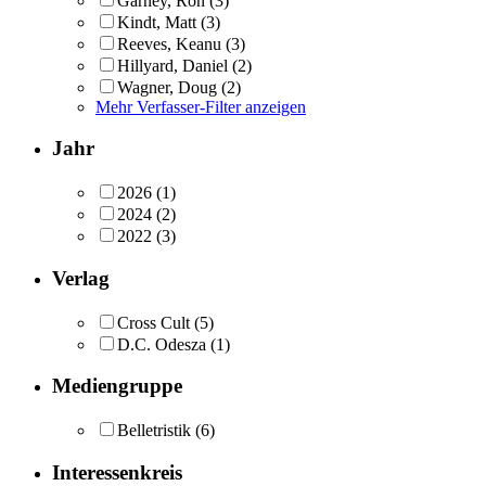
Garney, Ron
(3)
Kindt, Matt
(3)
Reeves, Keanu
(3)
Hillyard, Daniel
(2)
Wagner, Doug
(2)
Mehr Verfasser-Filter anzeigen
Jahr
2026
(1)
2024
(2)
2022
(3)
Verlag
Cross Cult
(5)
D.C. Odesza
(1)
Mediengruppe
Belletristik
(6)
Interessenkreis