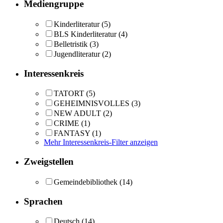
Mediengruppe
Kinderliteratur
(5)
BLS Kinderliteratur
(4)
Belletristik
(3)
Jugendliteratur
(2)
Interessenkreis
TATORT
(5)
GEHEIMNISVOLLES
(3)
NEW ADULT
(2)
CRIME
(1)
FANTASY
(1)
Mehr Interessenkreis-Filter anzeigen
Zweigstellen
Gemeindebibliothek
(14)
Sprachen
Deutsch
(14)