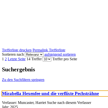
Trefferliste drucken
Permalink Trefferliste
Sortieren nach
aufsteigend sortieren
1
2
Letzte Seite
14 Treffer
Treffer pro Seite
Suchergebnis
Zu den Suchfiltern springen
Mirabella Hexenfee und die verflixte Pechsträhne
Verfasser:
Muncaster, Harriet
Suche nach diesem Verfasser
Jahr:
2025