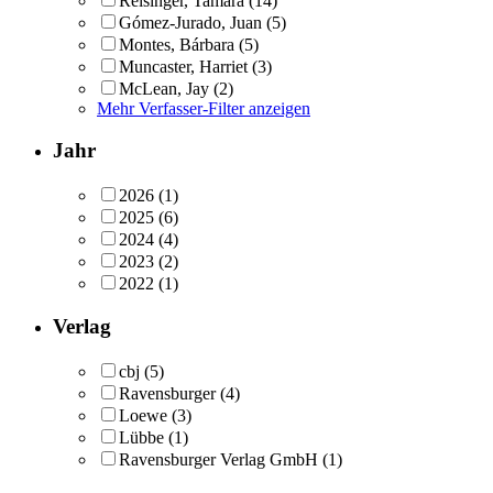
Reisinger, Tamara
(14)
Gómez-Jurado, Juan
(5)
Montes, Bárbara
(5)
Muncaster, Harriet
(3)
McLean, Jay
(2)
Mehr Verfasser-Filter anzeigen
Jahr
2026
(1)
2025
(6)
2024
(4)
2023
(2)
2022
(1)
Verlag
cbj
(5)
Ravensburger
(4)
Loewe
(3)
Lübbe
(1)
Ravensburger Verlag GmbH
(1)