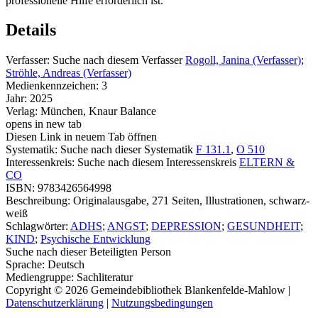
professionelle Hilfe erforderlich ist.
Details
Verfasser:
Suche nach diesem Verfasser
Rogoll, Janina (Verfasser)
;
Ströhle, Andreas (Verfasser)
Medienkennzeichen:
3
Jahr:
2025
Verlag:
München, Knaur Balance
opens in new tab
Diesen Link in neuem Tab öffnen
Systematik:
Suche nach dieser Systematik
F 131.1
,
O 510
Interessenkreis:
Suche nach diesem Interessenskreis
ELTERN &
CO
ISBN:
9783426564998
Beschreibung:
Originalausgabe, 271 Seiten, Illustrationen, schwarz-
weiß
Schlagwörter:
ADHS
;
ANGST
;
DEPRESSION
;
GESUNDHEIT
;
KIND
;
Psychische Entwicklung
Suche nach dieser Beteiligten Person
Sprache:
Deutsch
Mediengruppe:
Sachliteratur
Copyright © 2026 Gemeindebibliothek Blankenfelde-Mahlow
|
Datenschutzerklärung
|
Nutzungsbedingungen