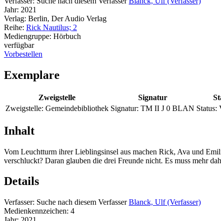
Verfasser:
Suche nach diesem Verfasser
Blanck, Ulf (Verfasser)
Jahr:
2021
Verlag:
Berlin, Der Audio Verlag
Reihe:
Rick Nautilus; 2
Mediengruppe:
Hörbuch
verfügbar
Vorbestellen
Exemplare
Zweigstelle
Signatur
St
Zweigstelle:
Gemeindebibliothek
Signatur:
TM II J 0 BLAN
Status:
Inhalt
Vom Leuchtturm ihrer Lieblingsinsel aus machen Rick, Ava und Emilio
verschluckt? Daran glauben die drei Freunde nicht. Es muss mehr dah
Details
Verfasser:
Suche nach diesem Verfasser
Blanck, Ulf (Verfasser)
Medienkennzeichen:
4
Jahr:
2021