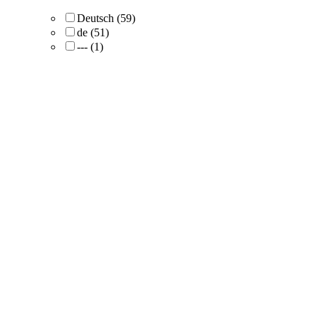
Deutsch
(59)
de
(51)
---
(1)