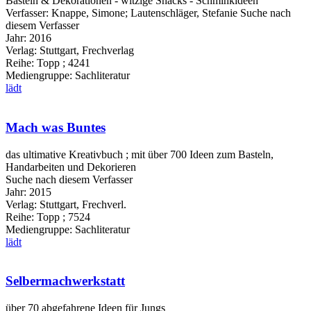
Basteln & Dekorationen - witzige Snacks - Schminkideen
Verfasser:
Knappe, Simone
;
Lautenschläger, Stefanie
Suche nach
diesem Verfasser
Jahr:
2016
Verlag:
Stuttgart, Frechverlag
Reihe:
Topp ; 4241
Mediengruppe:
Sachliteratur
lädt
Mach was Buntes
das ultimative Kreativbuch ; mit über 700 Ideen zum Basteln,
Handarbeiten und Dekorieren
Suche nach diesem Verfasser
Jahr:
2015
Verlag:
Stuttgart, Frechverl.
Reihe:
Topp ; 7524
Mediengruppe:
Sachliteratur
lädt
Selbermachwerkstatt
über 70 abgefahrene Ideen für Jungs