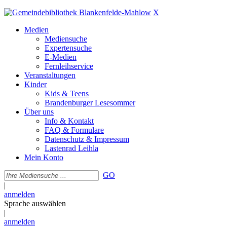
X
Medien
Mediensuche
Expertensuche
E-Medien
Fernleihservice
Veranstaltungen
Kinder
Kids & Teens
Brandenburger Lesesommer
Über uns
Info & Kontakt
FAQ & Formulare
Datenschutz & Impressum
Lastenrad Leihla
Mein Konto
GO
|
anmelden
Sprache auswählen
|
anmelden