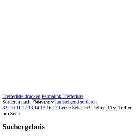
Trefferliste drucken
Permalink Trefferliste
Sortieren nach
aufsteigend sortieren
8
9
10
11
12
13
14
15
16
17
Letzte Seite
163 Treffer
Treffer
pro Seite
Suchergebnis