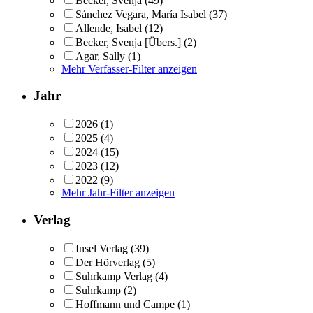
Becker, Svenja
(49)
Sánchez Vegara, María Isabel
(37)
Allende, Isabel
(12)
Becker, Svenja [Übers.]
(2)
Agar, Sally
(1)
Mehr Verfasser-Filter anzeigen
Jahr
2026
(1)
2025
(4)
2024
(15)
2023
(12)
2022
(9)
Mehr Jahr-Filter anzeigen
Verlag
Insel Verlag
(39)
Der Hörverlag
(5)
Suhrkamp Verlag
(4)
Suhrkamp
(2)
Hoffmann und Campe
(1)