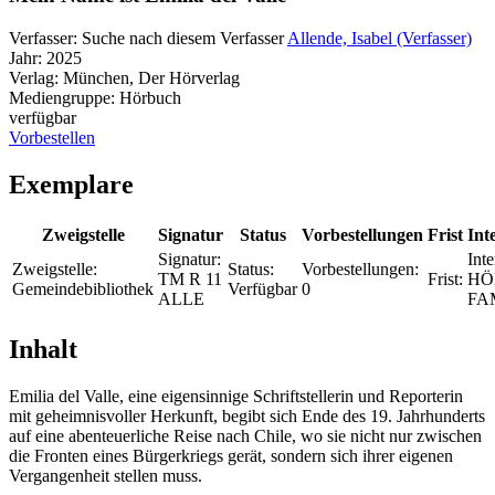
Verfasser:
Suche nach diesem Verfasser
Allende, Isabel (Verfasser)
Jahr:
2025
Verlag:
München, Der Hörverlag
Mediengruppe:
Hörbuch
verfügbar
Vorbestellen
Exemplare
Zweigstelle
Signatur
Status
Vorbestellungen
Frist
Int
Signatur:
Inte
Zweigstelle:
Status:
Vorbestellungen:
TM R 11
Frist:
HÖ
Gemeindebibliothek
Verfügbar
0
ALLE
FA
Inhalt
Emilia del Valle, eine eigensinnige Schriftstellerin und Reporterin
mit geheimnisvoller Herkunft, begibt sich Ende des 19. Jahrhunderts
auf eine abenteuerliche Reise nach Chile, wo sie nicht nur zwischen
die Fronten eines Bürgerkriegs gerät, sondern sich ihrer eigenen
Vergangenheit stellen muss.