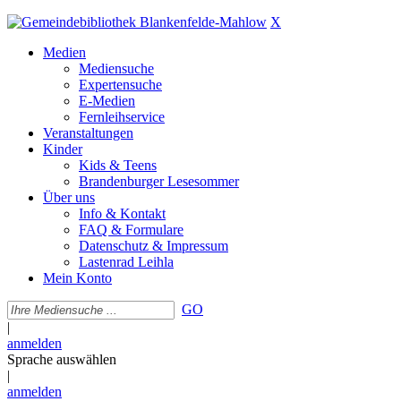
X
Medien
Mediensuche
Expertensuche
E-Medien
Fernleihservice
Veranstaltungen
Kinder
Kids & Teens
Brandenburger Lesesommer
Über uns
Info & Kontakt
FAQ & Formulare
Datenschutz & Impressum
Lastenrad Leihla
Mein Konto
GO
|
anmelden
Sprache auswählen
|
anmelden