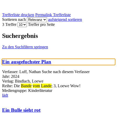
Trefferliste drucken
Permalink Trefferliste
Sortieren nach
aufsteigend sortieren
3 Treffer
Treffer pro Seite
Suchergebnis
Zu den Suchfiltern springen
Ein ausgefuchster Plan
Verfasser:
Luff, Nathan
Suche nach diesem Verfasser
Jahr:
2024
Verlag:
Bindlach, Loewe
Reihe:
Die
Bande
vom
Lande
; 3, Loewe Wow!
Mediengruppe:
Kinderliteratur
lädt
Ein Bulle sieht rot