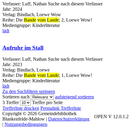
Verfasser:
Luff, Nathan
Suche nach diesem Verfasser
Jahr:
2024
Verlag:
Bindlach, Loewe Wow
Reihe:
Die
Bande
vom
Lande
; 2, Loewe Wow!
Mediengruppe:
Kinderliteratur
lädt
Aufruhr im Stall
Verfasser:
Luff, Nathan
Suche nach diesem Verfasser
Jahr:
2023
Verlag:
Bindlach, Loewe
Reihe:
Die
Bande
vom
Lande
; 1, Loewe Wow!
Mediengruppe:
Kinderliteratur
lädt
Zu den Suchfiltern springen
Sortieren nach
aufsteigend sortieren
3 Treffer
Treffer pro Seite
Trefferliste drucken
Permalink Trefferliste
Copyright © 2026 Gemeindebibliothek
OPEN V 12.0.1.2
Blankenfelde-Mahlow
|
Datenschutzerklärung
|
Nutzungsbedingungen