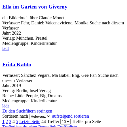
Ella im Garten von Giverny
ein Bilderbuch über Claude Monet
Verfasser:
Fehr, Daniel
;
Vaicenaviciene, Monika
Suche nach diesem
Verfasser
Jahr:
2022
Verlag:
München, Prestel
Mediengruppe:
Kinderliteratur
lädt
Frida Kahlo
Verfasser:
Sánchez Vegara, Ma Isabel
;
Eng, Gee Fan
Suche nach
diesem Verfasser
Jahr:
2019
Verlag:
Berlin, Insel Verlag
Reihe:
Little People, Big Dreams
Mediengruppe:
Kinderliteratur
lädt
Zu den Suchfiltern springen
Sortieren nach
aufsteigend sortieren
1
2
3
4
5
Letzte Seite
44 Treffer
Treffer pro Seite
Trefferliste drucken
Permalink Trefferliste