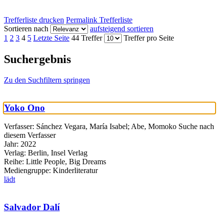
Trefferliste drucken
Permalink Trefferliste
Sortieren nach
aufsteigend sortieren
1
2
3
4
5
Letzte Seite
44 Treffer
Treffer pro Seite
Suchergebnis
Zu den Suchfiltern springen
Yoko Ono
Verfasser:
Sánchez Vegara, María Isabel
;
Abe, Momoko
Suche nach
diesem Verfasser
Jahr:
2022
Verlag:
Berlin, Insel Verlag
Reihe:
Little People, Big Dreams
Mediengruppe:
Kinderliteratur
lädt
Salvador Dalí