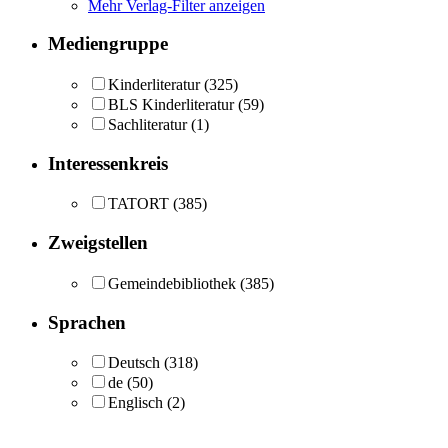
Mehr Verlag-Filter anzeigen
Mediengruppe
Kinderliteratur
(325)
BLS Kinderliteratur
(59)
Sachliteratur
(1)
Interessenkreis
TATORT
(385)
Zweigstellen
Gemeindebibliothek
(385)
Sprachen
Deutsch
(318)
de
(50)
Englisch
(2)