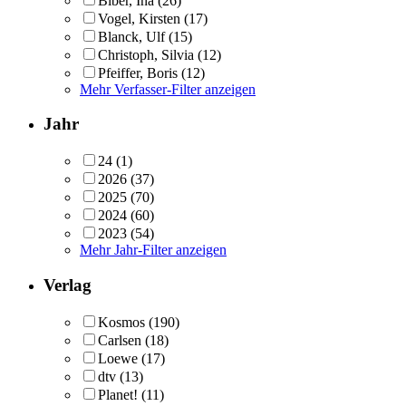
Biber, Ina
(26)
Vogel, Kirsten
(17)
Blanck, Ulf
(15)
Christoph, Silvia
(12)
Pfeiffer, Boris
(12)
Mehr Verfasser-Filter anzeigen
Jahr
24
(1)
2026
(37)
2025
(70)
2024
(60)
2023
(54)
Mehr Jahr-Filter anzeigen
Verlag
Kosmos
(190)
Carlsen
(18)
Loewe
(17)
dtv
(13)
Planet!
(11)