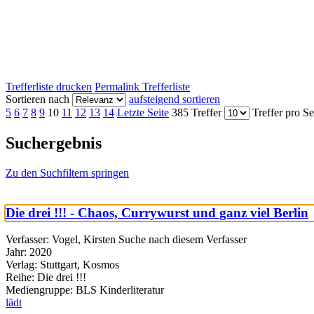
Trefferliste drucken
Permalink Trefferliste
Sortieren nach
aufsteigend sortieren
5
6
7
8
9
10
11
12
13
14
Letzte Seite
385 Treffer
Treffer pro Se
Suchergebnis
Zu den Suchfiltern springen
Die drei !!! - Chaos, Currywurst und ganz viel Berlin
Verfasser:
Vogel, Kirsten
Suche nach diesem Verfasser
Jahr:
2020
Verlag:
Stuttgart, Kosmos
Reihe:
Die drei !!!
Mediengruppe:
BLS Kinderliteratur
lädt