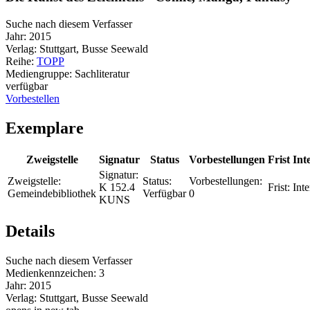
Suche nach diesem Verfasser
Jahr:
2015
Verlag:
Stuttgart, Busse Seewald
Reihe:
TOPP
Mediengruppe:
Sachliteratur
verfügbar
Vorbestellen
Exemplare
Zweigstelle
Signatur
Status
Vorbestellungen
Frist
Int
Signatur:
Zweigstelle:
Status:
Vorbestellungen:
K 152.4
Frist:
Inte
Gemeindebibliothek
Verfügbar
0
KUNS
Details
Suche nach diesem Verfasser
Medienkennzeichen:
3
Jahr:
2015
Verlag:
Stuttgart, Busse Seewald