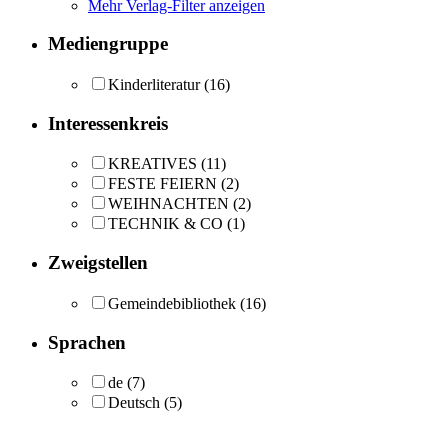
Mehr Verlag-Filter anzeigen
Mediengruppe
Kinderliteratur
(16)
Interessenkreis
KREATIVES
(11)
FESTE FEIERN
(2)
WEIHNACHTEN
(2)
TECHNIK & CO
(1)
Zweigstellen
Gemeindebibliothek
(16)
Sprachen
de
(7)
Deutsch
(5)