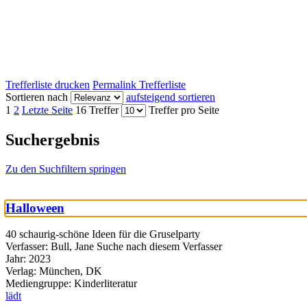
Trefferliste drucken
Permalink Trefferliste
Sortieren nach
aufsteigend sortieren
1
2
Letzte Seite
16 Treffer
Treffer pro Seite
Suchergebnis
Zu den Suchfiltern springen
Halloween
40 schaurig-schöne Ideen für die Gruselparty
Verfasser:
Bull, Jane
Suche nach diesem Verfasser
Jahr:
2023
Verlag:
München, DK
Mediengruppe:
Kinderliteratur
lädt