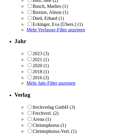
Bull, Jane
(2)
Busch, Marlies
(1)
Buxton, Alison
(1)
Dietl, Erhard
(1)
Eckinger, Eva [Übers.]
(1)
Mehr Verfasser-Filter anzeigen
Jahr
2023
(3)
2021
(1)
2020
(1)
2018
(1)
2016
(3)
Mehr Jahr-Filter anzeigen
Verlag
frechverlag GmbH
(3)
Frechverl.
(2)
Arena
(1)
Christophorus
(1)
Christophorus-Verl.
(1)