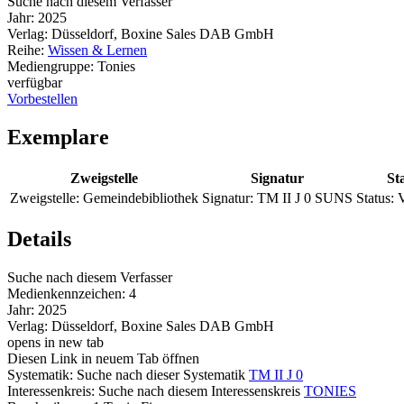
Suche nach diesem Verfasser
Jahr:
2025
Verlag:
Düsseldorf, Boxine Sales DAB GmbH
Reihe:
Wissen & Lernen
Mediengruppe:
Tonies
verfügbar
Vorbestellen
Exemplare
Zweigstelle
Signatur
St
Zweigstelle:
Gemeindebibliothek
Signatur:
TM II J 0 SUNS
Status:
V
Details
Suche nach diesem Verfasser
Medienkennzeichen:
4
Jahr:
2025
Verlag:
Düsseldorf, Boxine Sales DAB GmbH
opens in new tab
Diesen Link in neuem Tab öffnen
Systematik:
Suche nach dieser Systematik
TM II J 0
Interessenkreis:
Suche nach diesem Interessenskreis
TONIES