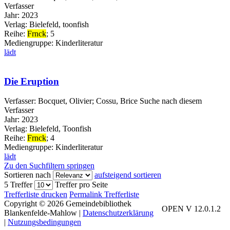
Verfasser
Jahr:
2023
Verlag:
Bielefeld, toonfish
Reihe:
Frnck
; 5
Mediengruppe:
Kinderliteratur
lädt
Die Eruption
Verfasser:
Bocquet, Olivier
;
Cossu, Brice
Suche nach diesem
Verfasser
Jahr:
2023
Verlag:
Bielefeld, Toonfish
Reihe:
Frnck
; 4
Mediengruppe:
Kinderliteratur
lädt
Zu den Suchfiltern springen
Sortieren nach
aufsteigend sortieren
5 Treffer
Treffer pro Seite
Trefferliste drucken
Permalink Trefferliste
Copyright © 2026 Gemeindebibliothek
OPEN V 12.0.1.2
Blankenfelde-Mahlow
|
Datenschutzerklärung
|
Nutzungsbedingungen