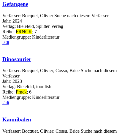
Gefangene
Verfasser:
Bocquet, Olivier
Suche nach diesem Verfasser
Jahr:
2024
Verlag:
Bielefeld, Splitter-Verlag
Reihe:
FRNCK
; 7
Mediengruppe:
Kinderliteratur
lädt
Dinosaurier
Verfasser:
Bocquet, Olivier
;
Cossu, Brice
Suche nach diesem
Verfasser
Jahr:
2023
Verlag:
Bielefeld, toonfish
Reihe:
Frnck
; 6
Mediengruppe:
Kinderliteratur
lädt
Kannibalen
Verfasser:
Bocquet, Olivier
;
Cossu, Brice
Suche nach diesem