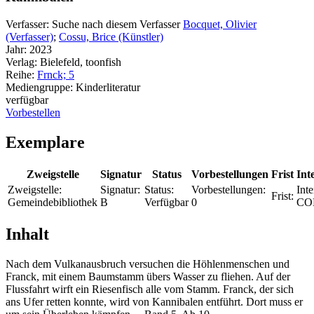
Verfasser:
Suche nach diesem Verfasser
Bocquet, Olivier
(Verfasser)
;
Cossu, Brice (Künstler)
Jahr:
2023
Verlag:
Bielefeld, toonfish
Reihe:
Frnck; 5
Mediengruppe:
Kinderliteratur
verfügbar
Vorbestellen
Exemplare
Zweigstelle
Signatur
Status
Vorbestellungen
Frist
Int
Zweigstelle:
Signatur:
Status:
Vorbestellungen:
Inte
Frist:
Gemeindebibliothek
B
Verfügbar
0
CO
Inhalt
Nach dem Vulkanausbruch versuchen die Höhlenmenschen und
Franck, mit einem Baumstamm übers Wasser zu fliehen. Auf der
Flussfahrt wirft ein Riesenfisch alle vom Stamm. Franck, der sich
ans Ufer retten konnte, wird von Kannibalen entführt. Dort muss er