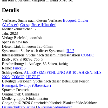
um sein Überleben kämpfen ... Band 5. Ab 10.
Details
Verfasser:
Suche nach diesem Verfasser
Bocquet, Olivier
(Verfasser)
;
Cossu, Brice (Künstler)
Medienkennzeichen:
2
Jahr:
2023
Verlag:
Bielefeld, toonfish
opens in new tab
Diesen Link in neuem Tab öffnen
Systematik:
Suche nach dieser Systematik
II J 7
Interessenkreis:
Suche nach diesem Interessenskreis
COMIC
ISBN:
978-3-96792-766-5
Beschreibung:
1. Auflage, 63 Seiten, farbig
Reihe:
Frnck; 5
Schlagwörter:
ALTERSEMPFEHLUNG AB 10 JAHREN
;
BLS
2023
;
COMIC
;
URZEIT
Beteiligte Personen:
Suche nach dieser Beteiligten Person
Baumgart, Swantje (Übersetzer)
Sprache:
Deutsch
Originaltitel:
Cannibales
Mediengruppe:
Kinderliteratur
Copyright © 2026 Gemeindebibliothek Blankenfelde-Mahlow
|
Datenschutzerklärung
|
Nutzungsbedingungen