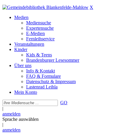
X
Medien
Mediensuche
Expertensuche
E-Medien
Fernleihservice
Veranstaltungen
Kinder
Kids & Teens
Brandenburger Lesesommer
Über uns
Info & Kontakt
FAQ & Formulare
Datenschutz & Impressum
Lastenrad Leihla
Mein Konto
GO
|
anmelden
Sprache auswählen
|
anmelden