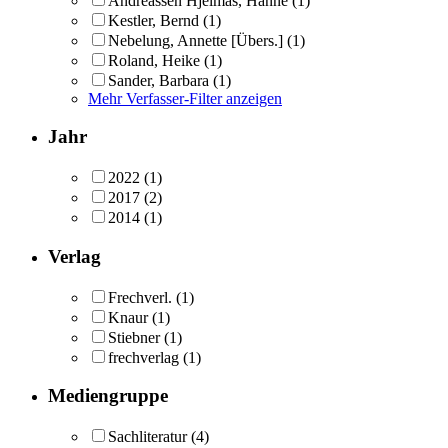
Andreassen Hjelmås, Hanne
(1)
Kestler, Bernd
(1)
Nebelung, Annette [Übers.]
(1)
Roland, Heike
(1)
Sander, Barbara
(1)
Mehr Verfasser-Filter anzeigen
Jahr
2022
(1)
2017
(2)
2014
(1)
Verlag
Frechverl.
(1)
Knaur
(1)
Stiebner
(1)
frechverlag
(1)
Mediengruppe
Sachliteratur
(4)