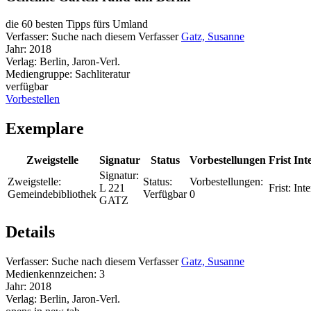
die 60 besten Tipps fürs Umland
Verfasser:
Suche nach diesem Verfasser
Gatz, Susanne
Jahr:
2018
Verlag:
Berlin, Jaron-Verl.
Mediengruppe:
Sachliteratur
verfügbar
Vorbestellen
Exemplare
Zweigstelle
Signatur
Status
Vorbestellungen
Frist
Int
Signatur:
Zweigstelle:
Status:
Vorbestellungen:
L 221
Frist:
Inte
Gemeindebibliothek
Verfügbar
0
GATZ
Details
Verfasser:
Suche nach diesem Verfasser
Gatz, Susanne
Medienkennzeichen:
3
Jahr:
2018
Verlag:
Berlin, Jaron-Verl.