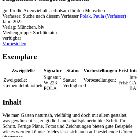
gut für die Artenvielfalt - erholsam für den Menschen
Verfasser:
Suche nach diesem Verfasser
Polak, Paula (Verfasser)
Jahr:
2022
Verlag:
München, blv
Mediengruppe:
Sachliteratur
verfügbar
Vorbestellen
Exemplare
Zweigstelle
Signatur
Status
Vorbestellungen
Frist
Int
Signatur:
Inte
Zweigstelle:
Status:
Vorbestellungen:
W 223
Frist:
GA
Gemeindebibliothek
Verfügbar
0
POLA
BA
Inhalt
Wie man Gärten naturnah, vielfältig und doch mit allem gestaltet,
was gewünscht ist, zeigt die Landschaftsplanerin hier Schritt für
Schritt. Fertige Pläne, Fotos und Zeichnungen bieten gute Beispiele,
wie es werden könnte. Vieles lässt sich auch auf bestehende Gärten