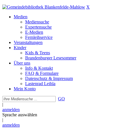
X
Medien
Mediensuche
Expertensuche
E-Medien
Fernleihservice
Veranstaltungen
Kinder
Kids & Teens
Brandenburger Lesesommer
Über uns
Info & Kontakt
FAQ & Formulare
Datenschutz & Impressum
Lastenrad Leihla
Mein Konto
GO
|
anmelden
Sprache auswählen
|
anmelden