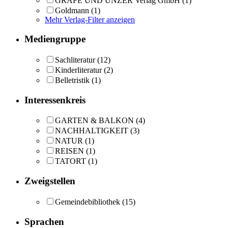
GRÄFE UND UNZER Verlag GmbH
(1)
Goldmann
(1)
Mehr Verlag-Filter anzeigen
Mediengruppe
Sachliteratur
(12)
Kinderliteratur
(2)
Belletristik
(1)
Interessenkreis
GARTEN & BALKON
(4)
NACHHALTIGKEIT
(3)
NATUR
(1)
REISEN
(1)
TATORT
(1)
Zweigstellen
Gemeindebibliothek
(15)
Sprachen