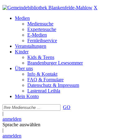
X
Medien
Mediensuche
Expertensuche
E-Medien
Fernleihservice
Veranstaltungen
Kinder
Kids & Teens
Brandenburger Lesesommer
Über uns
Info & Kontakt
FAQ & Formulare
Datenschutz & Impressum
Lastenrad Leihla
Mein Konto
GO
|
anmelden
Sprache auswählen
|
anmelden