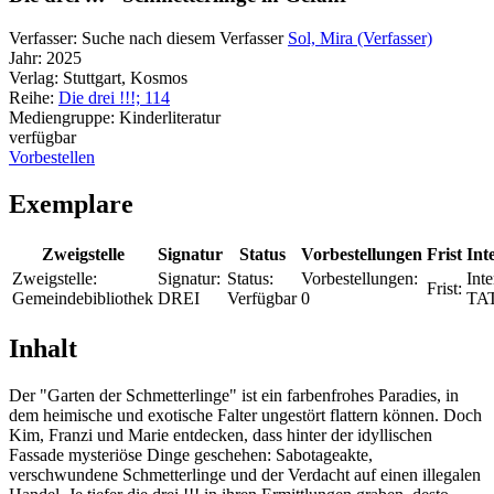
Verfasser:
Suche nach diesem Verfasser
Sol, Mira (Verfasser)
Jahr:
2025
Verlag:
Stuttgart, Kosmos
Reihe:
Die drei !!!; 114
Mediengruppe:
Kinderliteratur
verfügbar
Vorbestellen
Exemplare
Zweigstelle
Signatur
Status
Vorbestellungen
Frist
Int
Zweigstelle:
Signatur:
Status:
Vorbestellungen:
Inte
Frist:
Gemeindebibliothek
DREI
Verfügbar
0
TA
Inhalt
Der "Garten der Schmetterlinge" ist ein farbenfrohes Paradies, in
dem heimische und exotische Falter ungestört flattern können. Doch
Kim, Franzi und Marie entdecken, dass hinter der idyllischen
Fassade mysteriöse Dinge geschehen: Sabotageakte,
verschwundene Schmetterlinge und der Verdacht auf einen illegalen