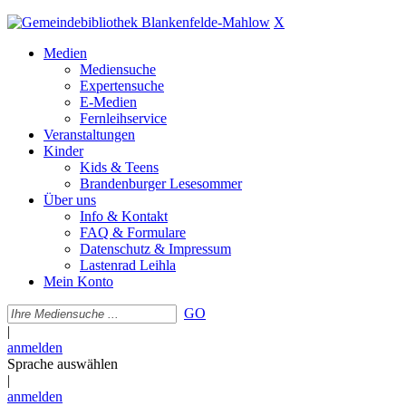
X
Medien
Mediensuche
Expertensuche
E-Medien
Fernleihservice
Veranstaltungen
Kinder
Kids & Teens
Brandenburger Lesesommer
Über uns
Info & Kontakt
FAQ & Formulare
Datenschutz & Impressum
Lastenrad Leihla
Mein Konto
GO
|
anmelden
Sprache auswählen
|
anmelden