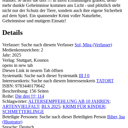
Handel. Je tiefer die drei !!! in ihren Ermittlungen graben, desto
mehr dunkle Geheimnisse kommen ans Licht - und plötzlich steht
nicht nur der Schutz der Tiere, sondern auch ihre eigene Sicherheit
auf dem Spiel. Ein spannender Krimi voller Naturliebe,
Geheimnisse und mutigem Einsatz!
Details
Verfasser:
Suche nach diesem Verfasser
Sol, Mira (Verfasser)
Medienkennzeichen:
2
Jahr:
2025
Verlag:
Stuttgart, Kosmos
opens in new tab
Diesen Link in neuem Tab öffnen
Systematik:
Suche nach dieser Systematik
III J 0
Interessenkreis:
Suche nach diesem Interessenskreis
TATORT
ISBN:
9783440179642
Beschreibung:
156 Seiten
Reihe:
Die drei !!!; 114
Schlagwörter:
ALTERSEMPFEHLUNG AB 10 JAHREN
;
ARTENVIELFALT
;
BLS 2025
;
KRIMI FÜR KINDER
;
SCHMETTERLINGE
Beteiligte Personen:
Suche nach dieser Beteiligten Person
Biber, Ina
(Illustrator)
Sprache:
Deutsch