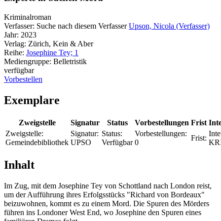
Kriminalroman
Verfasser:
Suche nach diesem Verfasser
Upson, Nicola (Verfasser)
Jahr:
2023
Verlag:
Zürich, Kein & Aber
Reihe:
Josephine Tey; 1
Mediengruppe:
Belletristik
verfügbar
Vorbestellen
Exemplare
Zweigstelle
Signatur
Status
Vorbestellungen
Frist
Int
Zweigstelle:
Signatur:
Status:
Vorbestellungen:
Inte
Frist:
Gemeindebibliothek
UPSO
Verfügbar
0
KR
Inhalt
Im Zug, mit dem Josephine Tey von Schottland nach London reist,
um der Aufführung ihres Erfolgsstücks "Richard von Bordeaux"
beizuwohnen, kommt es zu einem Mord. Die Spuren des Mörders
führen ins Londoner West End, wo Josephine den Spuren eines