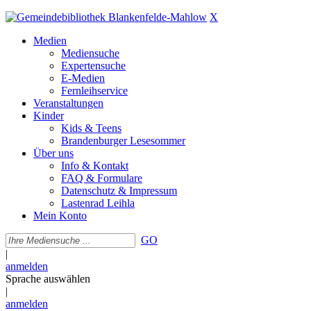
X
Medien
Mediensuche
Expertensuche
E-Medien
Fernleihservice
Veranstaltungen
Kinder
Kids & Teens
Brandenburger Lesesommer
Über uns
Info & Kontakt
FAQ & Formulare
Datenschutz & Impressum
Lastenrad Leihla
Mein Konto
GO
|
anmelden
Sprache auswählen
|
anmelden