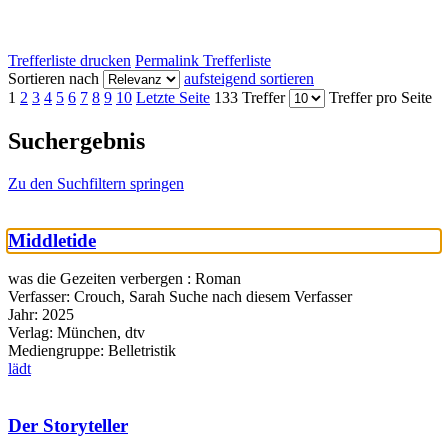
Trefferliste drucken
Permalink Trefferliste
Sortieren nach
aufsteigend sortieren
1
2
3
4
5
6
7
8
9
10
Letzte Seite
133 Treffer
Treffer pro Seite
Suchergebnis
Zu den Suchfiltern springen
Middletide
was die Gezeiten verbergen : Roman
Verfasser:
Crouch, Sarah
Suche nach diesem Verfasser
Jahr:
2025
Verlag:
München, dtv
Mediengruppe:
Belletristik
lädt
Der Storyteller