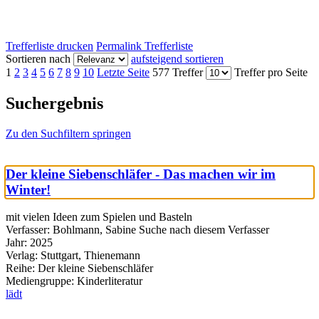
Trefferliste drucken
Permalink Trefferliste
Sortieren nach
aufsteigend sortieren
1
2
3
4
5
6
7
8
9
10
Letzte Seite
577 Treffer
Treffer pro Seite
Suchergebnis
Zu den Suchfiltern springen
Der kleine Siebenschläfer - Das machen wir im
Winter!
mit vielen Ideen zum Spielen und Basteln
Verfasser:
Bohlmann, Sabine
Suche nach diesem Verfasser
Jahr:
2025
Verlag:
Stuttgart, Thienemann
Reihe:
Der kleine Siebenschläfer
Mediengruppe:
Kinderliteratur
lädt