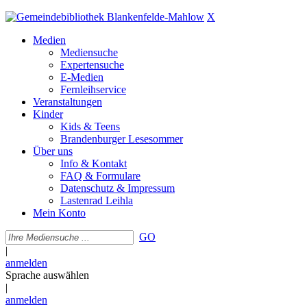
X
Medien
Mediensuche
Expertensuche
E-Medien
Fernleihservice
Veranstaltungen
Kinder
Kids & Teens
Brandenburger Lesesommer
Über uns
Info & Kontakt
FAQ & Formulare
Datenschutz & Impressum
Lastenrad Leihla
Mein Konto
GO
|
anmelden
Sprache auswählen
|
anmelden