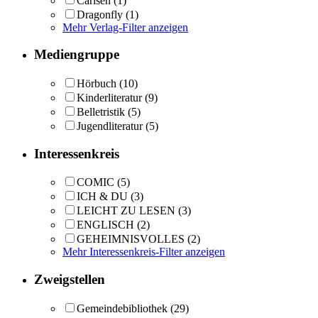
Carlsen
(1)
Dragonfly
(1)
Mehr Verlag-Filter anzeigen
Mediengruppe
Hörbuch
(10)
Kinderliteratur
(9)
Belletristik
(5)
Jugendliteratur
(5)
Interessenkreis
COMIC
(5)
ICH & DU
(3)
LEICHT ZU LESEN
(3)
ENGLISCH
(2)
GEHEIMNISVOLLES
(2)
Mehr Interessenkreis-Filter anzeigen
Zweigstellen
Gemeindebibliothek
(29)