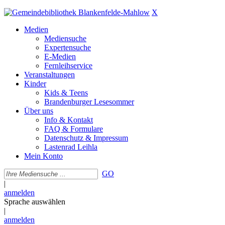
X
Medien
Mediensuche
Expertensuche
E-Medien
Fernleihservice
Veranstaltungen
Kinder
Kids & Teens
Brandenburger Lesesommer
Über uns
Info & Kontakt
FAQ & Formulare
Datenschutz & Impressum
Lastenrad Leihla
Mein Konto
GO
|
anmelden
Sprache auswählen
|
anmelden