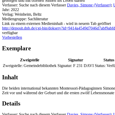
geborgen und mit offenen Sinnen ins Leben starten
Verfasser:
Suche nach diesem Verfasser
Davies, Simone (Verfasser)
;
U
Jahr:
2022
Verlag:
Weinheim, Beltz
Mediengruppe:
Sachliteratur
Link zu einem externen Medieninhalt - wird in neuem Tab geöffnet
http://deposit.dnb.de/cgi-bin/dokserv?id=9414a4549d7046d7abf9
verfügbar
Vorbestellen
Exemplare
Zweigstelle
Signatur
Status
Zweigstelle:
Gemeindebibliothek
Signatur:
F 231 DAVI
Status:
Verf
Inhalt
Die beiden international bekannten Montessori-Pädagoginnen Simone 
Zeit vor und während der Geburt und die ersten zwölf Lebensmonate
Details
Verfasser:
Suche nach diesem Verfasser
Davies, Simone (Verfasser)
;
U