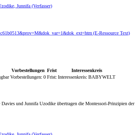
zodike, Junnifa (Verfasser)
abfdc61b0513&prov=M&dok_var=1&dok_ext=htm (E-Ressource Text)
Vorbestellungen
Frist
Interessenkreis
ügbar
Vorbestellungen:
0
Frist:
Interessenkreis:
BABYWELT
Davies und Junnifa Uzodike übertragen die Montessori-Prinzipien der 
zodike, Junnifa (Verfasser)