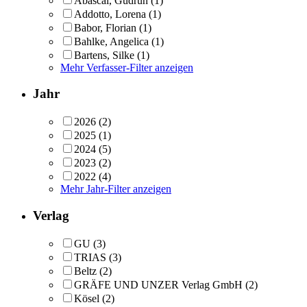
Abascal, Gudrun
(1)
Addotto, Lorena
(1)
Babor, Florian
(1)
Bahlke, Angelica
(1)
Bartens, Silke
(1)
Mehr Verfasser-Filter anzeigen
Jahr
2026
(2)
2025
(1)
2024
(5)
2023
(2)
2022
(4)
Mehr Jahr-Filter anzeigen
Verlag
GU
(3)
TRIAS
(3)
Beltz
(2)
GRÄFE UND UNZER Verlag GmbH
(2)
Kösel
(2)