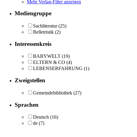
Mehr Verlag-Filter anzeigen
Mediengruppe
Sachliteratur
(25)
Belletristik
(2)
Interessenkreis
BABYWELT
(19)
ELTERN & CO
(4)
LEBENSERFAHRUNG
(1)
Zweigstellen
Gemeindebibliothek
(27)
Sprachen
Deutsch
(16)
de
(7)