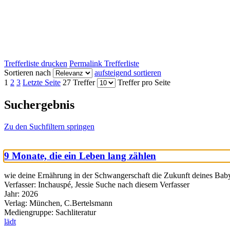
Trefferliste drucken
Permalink Trefferliste
Sortieren nach
aufsteigend sortieren
1
2
3
Letzte Seite
27 Treffer
Treffer pro Seite
Suchergebnis
Zu den Suchfiltern springen
9 Monate, die ein Leben lang zählen
wie deine Ernährung in der Schwangerschaft die Zukunft deines Bab
Verfasser:
Inchauspé, Jessie
Suche nach diesem Verfasser
Jahr:
2026
Verlag:
München, C.Bertelsmann
Mediengruppe:
Sachliteratur
lädt