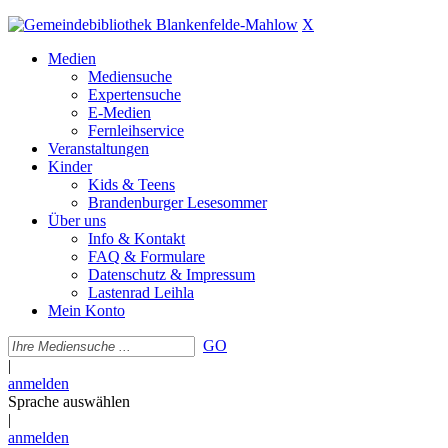
X
Medien
Mediensuche
Expertensuche
E-Medien
Fernleihservice
Veranstaltungen
Kinder
Kids & Teens
Brandenburger Lesesommer
Über uns
Info & Kontakt
FAQ & Formulare
Datenschutz & Impressum
Lastenrad Leihla
Mein Konto
GO
|
anmelden
Sprache auswählen
|
anmelden