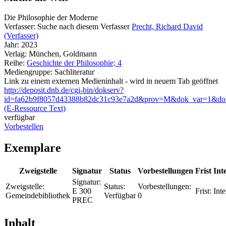
Die Philosophie der Moderne
Verfasser:
Suche nach diesem Verfasser
Precht, Richard David
(Verfasser)
Jahr:
2023
Verlag:
München, Goldmann
Reihe:
Geschichte der Philosophie; 4
Mediengruppe:
Sachliteratur
Link zu einem externen Medieninhalt - wird in neuem Tab geöffnet
http://deposit.dnb.de/cgi-bin/dokserv?
id=fa62b9f8057d43388b82dc31c93e7a2d&prov=M&dok_var=1&do
(E-Ressource Text)
verfügbar
Vorbestellen
Exemplare
Zweigstelle
Signatur
Status
Vorbestellungen
Frist
Int
Signatur:
Zweigstelle:
Status:
Vorbestellungen:
E 300
Frist:
Inte
Gemeindebibliothek
Verfügbar
0
PREC
Inhalt