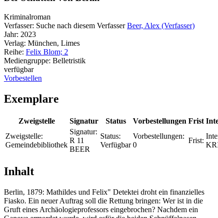
Kriminalroman
Verfasser:
Suche nach diesem Verfasser
Beer, Alex (Verfasser)
Jahr:
2023
Verlag:
München, Limes
Reihe:
Felix Blom; 2
Mediengruppe:
Belletristik
verfügbar
Vorbestellen
Exemplare
Zweigstelle
Signatur
Status
Vorbestellungen
Frist
Int
Signatur:
Zweigstelle:
Status:
Vorbestellungen:
Inte
R 11
Frist:
Gemeindebibliothek
Verfügbar
0
KR
BEER
Inhalt
Berlin, 1879: Mathildes und Felix" Detektei droht ein finanzielles
Fiasko. Ein neuer Auftrag soll die Rettung bringen: Wer ist in die
Gruft eines Archäologieprofessors eingebrochen? Nachdem ein