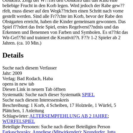
Obstkorb. Zeigt der W??rfel den Obstkorb darf das Kind eine
beliebige Frucht in den Korb legen. Wird jedoch der Rabe gew??
rfelt, muss dieser auf den Wegk??rtchen einen Schritt nach vorne
gestellt werden. Sind alle Fr??chte im Korb, bevor der Rabe den
Obstgarten erreicht, haben die Kinder gemeinsam gewonnen. Das
Spiel f??rdert das freie Spiel, erstes Regelverst??ndnis und das
Erkennen und Benennen von Farben und Symbolen. Es st??rkt das
Wir-Gef??hl und trainiert die Kreativit??t. F??r 1-2 Spieler ab 2
Jahren. (ca. 10 Min.)
Details
Suche nach diesem Verfasser
Jahr:
2009
Verlag:
Bad Rodach, Haba
opens in new tab
Diesen Link in neuem Tab öffnen
Systematik:
Suche nach dieser Systematik
SPIEL
Suche nach diesem Interessenskreis
Beschreibung:
1 Korb, 4 Scheiben, 17 Holzteile, 1 Würfel, 5
Plättchen, 1 Anleitung
Schlagwörter:
ALTERSEMPFEHLUNG AB 2 JAHRE
;
WÜRFELSPIEL
Beteiligte Personen:
Suche nach dieser Beteiligten Person
Farkaschovsky, Anneliese (Mitwirkender)
;
Neundorfer, Jutta