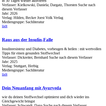
in 30 Tagen wieder aktivieren
Verfasser:
Kielkowski, Daniela
;
Dargatz, Thorsten
Suche nach
diesem Verfasser
Jahr:
2026
Verlag:
Hilden, Becker Joest Volk Verlag
Mediengruppe:
Sachliteratur
lädt
Raus aus der Insulin-Falle
Insulinresistenz und Diabetes, vorbeugen & heilen : mit wertvollen
Tipps für einen gesunden Stoffwechsel
Verfasser:
Dickreiter, Bernhard
Suche nach diesem Verfasser
Jahr:
2025
Verlag:
Stuttgart, Herbig
Mediengruppe:
Sachliteratur
lädt
Dein Neuanfang mit Ayurveda
wie du deinen Stoffwechsel optimierst und dich wieder ins
Gleichgewicht bringst
Verfasser:
Schwandt, Dana
Suche nach diesem Verfasser