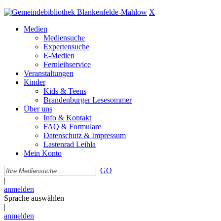
X
Medien
Mediensuche
Expertensuche
E-Medien
Fernleihservice
Veranstaltungen
Kinder
Kids & Teens
Brandenburger Lesesommer
Über uns
Info & Kontakt
FAQ & Formulare
Datenschutz & Impressum
Lastenrad Leihla
Mein Konto
GO
|
anmelden
Sprache auswählen
|
anmelden