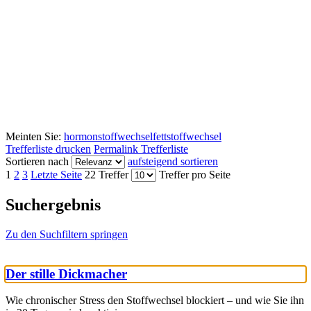
Meinten Sie:
hormonstoffwechsel
fettstoffwechsel
Trefferliste drucken
Permalink Trefferliste
Sortieren nach
aufsteigend sortieren
1
2
3
Letzte Seite
22 Treffer
Treffer pro Seite
Suchergebnis
Zu den Suchfiltern springen
Der stille Dickmacher
Wie chronischer Stress den Stoffwechsel blockiert – und wie Sie ihn