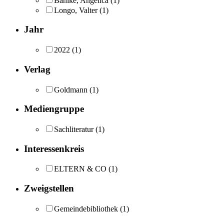
Bahlke, Angelica
(1)
Longo, Valter
(1)
Jahr
2022
(1)
Verlag
Goldmann
(1)
Mediengruppe
Sachliteratur
(1)
Interessenkreis
ELTERN & CO
(1)
Zweigstellen
Gemeindebibliothek
(1)