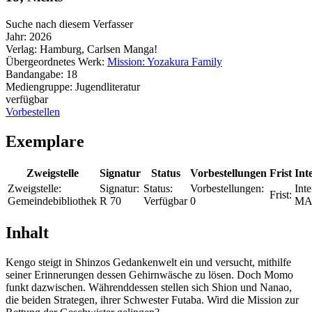
Suche nach diesem Verfasser
Jahr:
2026
Verlag:
Hamburg, Carlsen Manga!
Übergeordnetes Werk:
Mission: Yozakura Family
Bandangabe:
18
Mediengruppe:
Jugendliteratur
verfügbar
Vorbestellen
Exemplare
Zweigstelle
Signatur
Status
Vorbestellungen
Frist
Int
Zweigstelle:
Signatur:
Status:
Vorbestellungen:
Inte
Frist:
Gemeindebibliothek
R 70
Verfügbar
0
MA
Inhalt
Kengo steigt in Shinzos Gedankenwelt ein und versucht, mithilfe
seiner Erinnerungen dessen Gehirnwäsche zu lösen. Doch Momo
funkt dazwischen. Währenddessen stellen sich Shion und Nanao,
die beiden Strategen, ihrer Schwester Futaba. Wird die Mission zur