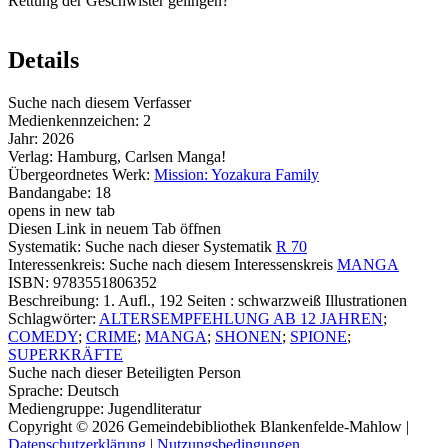
Rettung der Geschwister gelingen?
Details
Suche nach diesem Verfasser
Medienkennzeichen:
2
Jahr:
2026
Verlag:
Hamburg, Carlsen Manga!
Übergeordnetes Werk:
Mission: Yozakura Family
Bandangabe:
18
opens in new tab
Diesen Link in neuem Tab öffnen
Systematik:
Suche nach dieser Systematik
R 70
Interessenkreis:
Suche nach diesem Interessenskreis
MANGA
ISBN:
9783551806352
Beschreibung:
1. Aufl., 192 Seiten : schwarzweiß Illustrationen
Schlagwörter:
ALTERSEMPFEHLUNG AB 12 JAHREN
;
COMEDY
;
CRIME
;
MANGA
;
SHONEN
;
SPIONE
;
SUPERKRÄFTE
Suche nach dieser Beteiligten Person
Sprache:
Deutsch
Mediengruppe:
Jugendliteratur
Copyright © 2026 Gemeindebibliothek Blankenfelde-Mahlow
|
Datenschutzerklärung
|
Nutzungsbedingungen