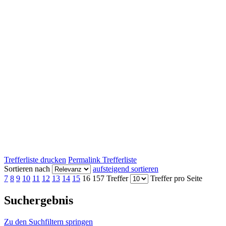
Trefferliste drucken
Permalink Trefferliste
Sortieren nach
aufsteigend sortieren
7
8
9
10
11
12
13
14
15
16
157 Treffer
Treffer pro Seite
Suchergebnis
Zu den Suchfiltern springen