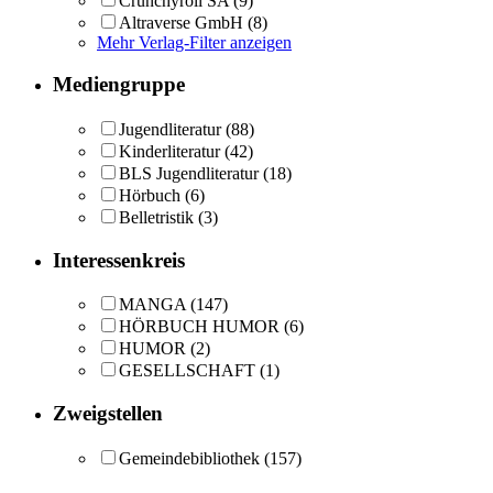
Crunchyroll SA
(9)
Altraverse GmbH
(8)
Mehr Verlag-Filter anzeigen
Mediengruppe
Jugendliteratur
(88)
Kinderliteratur
(42)
BLS Jugendliteratur
(18)
Hörbuch
(6)
Belletristik
(3)
Interessenkreis
MANGA
(147)
HÖRBUCH HUMOR
(6)
HUMOR
(2)
GESELLSCHAFT
(1)
Zweigstellen
Gemeindebibliothek
(157)