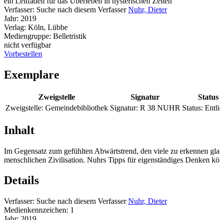
ein Leitfaden für das Überleben in hysterischen Zeiten
Verfasser:
Suche nach diesem Verfasser
Nuhr, Dieter
Jahr:
2019
Verlag:
Köln, Lübbe
Mediengruppe:
Belletristik
nicht verfügbar
Vorbestellen
Exemplare
Zweigstelle
Signatur
Status
Zweigstelle:
Gemeindebibliothek
Signatur:
R 38 NUHR
Status:
Entl
Inhalt
Im Gegensatz zum gefühlten Abwärtstrend, den viele zu erkennen glau
menschlichen Zivilisation. Nuhrs Tipps für eigenständiges Denken k
Details
Verfasser:
Suche nach diesem Verfasser
Nuhr, Dieter
Medienkennzeichen:
1
Jahr:
2019