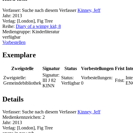
Verfasser:
Suche nach diesem Verfasser
Kinney, Jeff
Jahr:
2013
Verlag:
[London], Fig Tree
Reihe:
Diary of a wimpy kid; 8
Mediengruppe:
Kinderliteratur
verfügbar
Vorbestellen
Exemplare
Zweigstelle
Signatur
Status
Vorbestellungen
Frist
Int
Signatur:
Zweigstelle:
Status:
Vorbestellungen:
Inte
III J 82
Frist:
Gemeindebibliothek
Verfügbar
0
EN
KINN
Details
Verfasser:
Suche nach diesem Verfasser
Kinney, Jeff
Medienkennzeichen:
2
Jahr:
2013
Verlag:
[London], Fig Tree