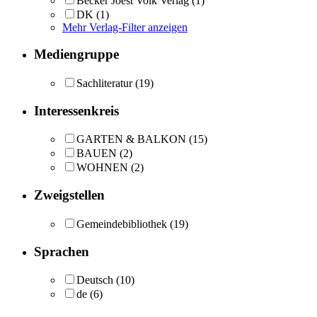
Becker Joest Volk Verlag
(1)
DK
(1)
Mehr Verlag-Filter anzeigen
Mediengruppe
Sachliteratur
(19)
Interessenkreis
GARTEN & BALKON
(15)
BAUEN
(2)
WOHNEN
(2)
Zweigstellen
Gemeindebibliothek
(19)
Sprachen
Deutsch
(10)
de
(6)