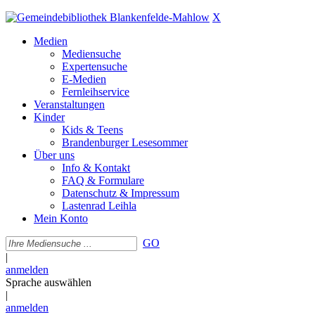
X
Medien
Mediensuche
Expertensuche
E-Medien
Fernleihservice
Veranstaltungen
Kinder
Kids & Teens
Brandenburger Lesesommer
Über uns
Info & Kontakt
FAQ & Formulare
Datenschutz & Impressum
Lastenrad Leihla
Mein Konto
GO
|
anmelden
Sprache auswählen
|
anmelden